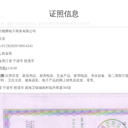
证照信息
信息
总局《网络交易管理办法》要求对网店营业执照信息公示如下：
市顺腾电子商务有限公司
企业
:
913302820749014343
:
俞金凤
:
浙江省 宁波市 慈溪市
元):
118.00
围:
日用百货、家居用品、厨房电器、五金产品、家用电器、净水设备、第二类医疗
材料、卫生洁具、健身器彩、电子产品的网上销售及批发、零售。
省 宁波市 慈溪市 观海卫镇城南村福升商厦304室