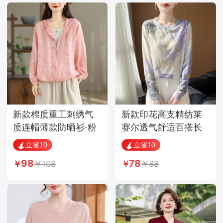
新款棉质重工刺绣气
新款印花高支精纺莱
质连帽薄款防晒衫·粉
赛尔透气舒适百搭长
色
袖·紫鎏金
立省10
立省10
98
78
108
88