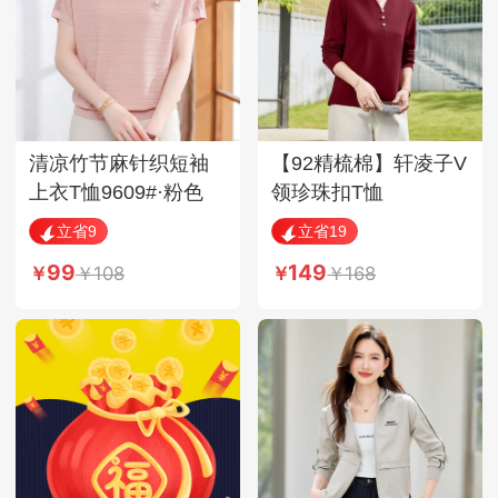
清凉竹节麻针织短袖
【92精梳棉】轩凌子V
上衣T恤9609#·粉色
领珍珠扣T恤
S82630039·安可拉红
立省9
立省19
99
149
108
168