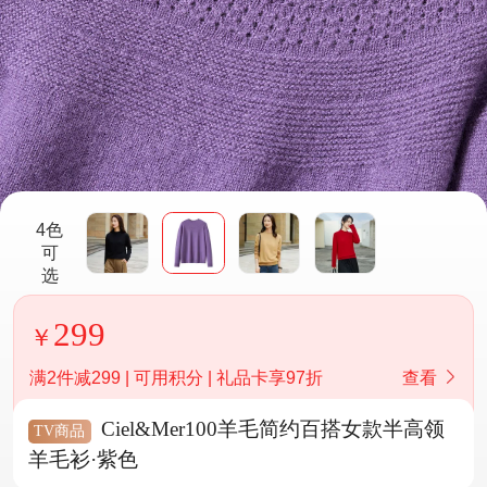
4色
可
选
299
满2件减299 | 可用积分 | 礼品卡享97折
查看
Ciel&Mer100羊毛简约百搭女款半高领
TV商品
羊毛衫·紫色