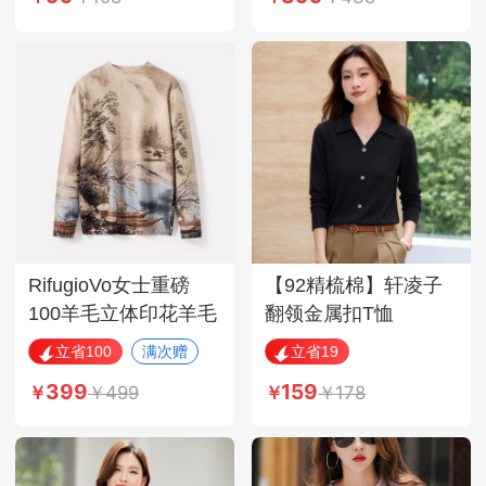
RifugioVo女士重磅
【92精梳棉】轩凌子
100羊毛立体印花羊毛
翻领金属扣T恤
衫·驼色
XS82630035·黑色
立省100
满次赠
立省19
399
159
499
178