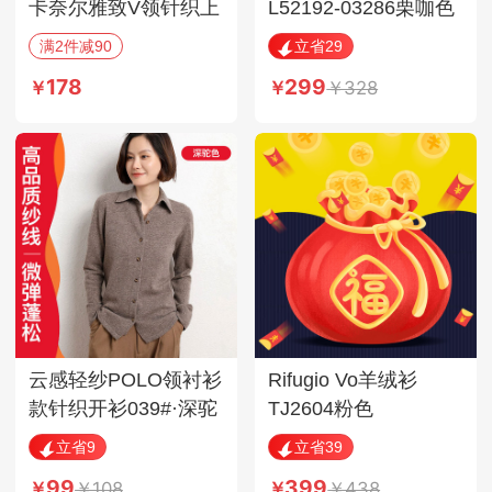
卡奈尔雅致V领针织上
L52192-03286栗咖色
衣·卡其
L码
满2件减90
立省29
178
299
328
云感轻纱POLO领衬衫
Rifugio Vo羊绒衫
款针织开衫039#·深驼
TJ2604粉色
色
立省9
立省39
99
399
108
438