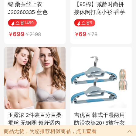
锦 桑蚕丝上衣
【95棉】减龄时尚拼
J20260335·蓝色
接休闲打底小衫·香芋
色
立省1499
立省9
699
69
2198
78
玉露浓 2件装百分百桑
吉优百 韩式干湿两用
蚕丝 无钢圈 超舒适内
防滑衣架20+5旅行衣
衣文胸 · 限时买一送
件---超值套组！3色可
商品无货，为您推荐相似商品，点击查看
立省22
立省9