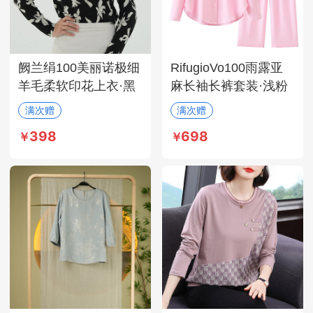
阙兰绢100美丽诺极细
RifugioVo100雨露亚
羊毛柔软印花上衣·黑
麻长袖长裤套装·浅粉
色
色
满次赠
满次赠
398
698