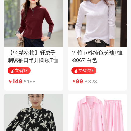
【92精梳棉】轩凌子
M.竹节棉纯色长袖T恤
刺绣袖口半开圆领T恤
·8067-白色
XS92613029·安可拉
立省19
立省229
红
149
99
168
328