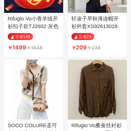
Rifugio Vo小香羊绒开
轩凌子早秋薄连帽开
衫扣子款TJ2602·灰色
衫外套XS92613028·
奶灰色
立省149
立省29
1499
209
1648
238
SOCO COLURE圣可
Rifugio Vo桑蚕丝衬衫