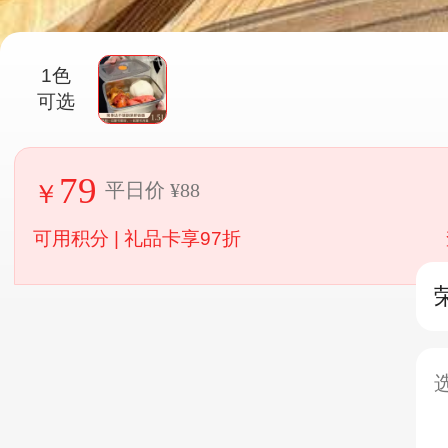
1色
可选
79
平日价 ¥88
可用积分 | 礼品卡享97折