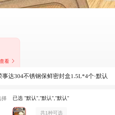
查看
荣事达304不锈钢保鲜密封盒1.5L*4个·默认
已选 "默认","默认","默认"
选择
共1种可选